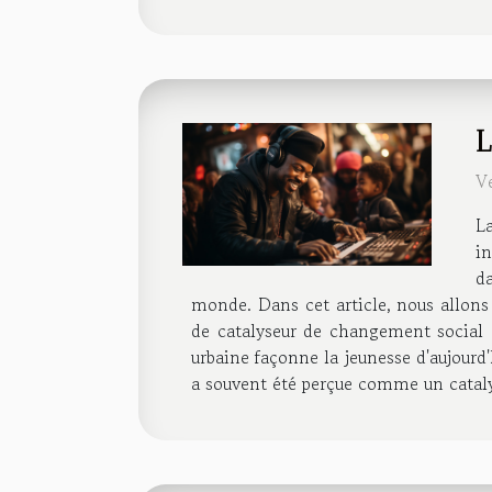
L
V
L
in
da
monde. Dans cet article, nous allons
de catalyseur de changement social 
urbaine façonne la jeunesse d'aujour
a souvent été perçue comme un cataly