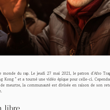
e monde du rap. Le jeudi 27 mai 2021, le patron d'Afro Tra
ng Kong " et a tourné une vidéo épique pour celle-ci. Cependa
t de meurtre, la communauté est divisée en raison de son ret
e.
 libre