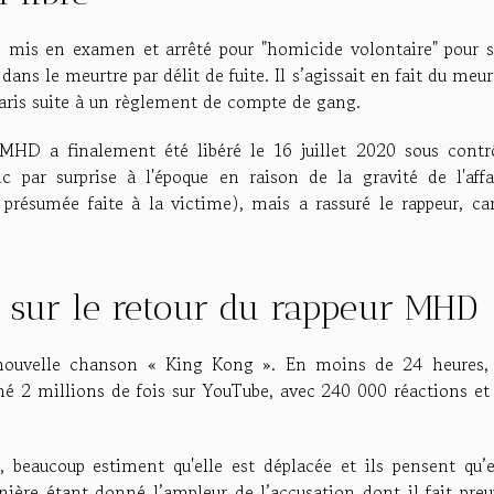
té mis en examen et arrêté pour "homicide volontaire" pour 
ans le meurtre par délit de fuite. Il s’agissait en fait du meur
aris suite à un règlement de compte de gang.
MHD a finalement été libéré le 16 juillet 2020 sous contr
ic par surprise à l'époque en raison de la gravité de l'affa
présumée faite à la victime), mais a rassuré le rappeur, car
 sur le retour du rappeur MHD
nouvelle chanson « King Kong ». En moins de 24 heures,
é 2 millions de fois sur YouTube, avec 240 000 réactions et
 beaucoup estiment qu'elle est déplacée et ils pensent qu’e
ière étant donné l’ampleur de l’accusation dont il fait preu