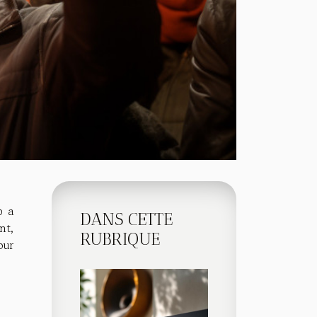
p a
DANS CETTE
nt,
RUBRIQUE
our