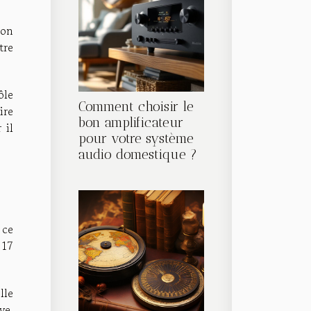
son
tre
ôle
Comment choisir le
ire
bon amplificateur
 il
pour votre système
audio domestique ?
 ce
 17
lle
ve.